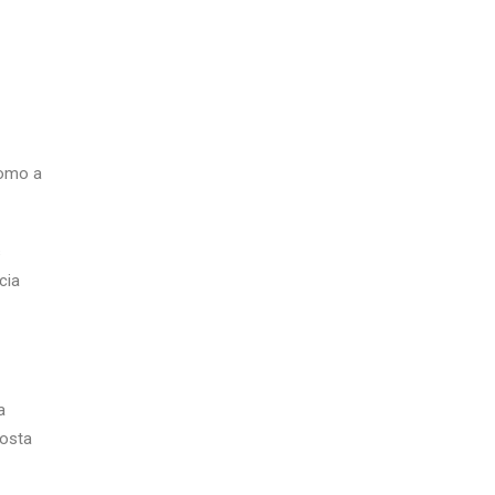
como a
s
cia
a
osta