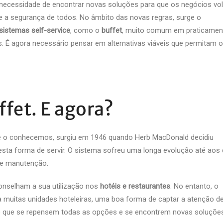
necessidade de encontrar novas soluções para que os negócios vo
 a segurança de todos. No âmbito das novas regras, surge o
sistemas self-service
, como o
buffet
, muito comum em praticamen
s. É agora necessário pensar em alternativas viáveis que permitam o
fet. E agora?
e o conhecemos, surgiu em 1946 quando Herb MacDonald decidiu
 esta forma de servir. O sistema sofreu uma longa evolução até aos 
e manutenção.
nselham a sua utilização nos
hotéis e restaurantes
. No entanto, o
a muitas unidades hoteleiras, uma boa forma de captar a atenção d
nte que se repensem todas as opções e se encontrem novas soluçõe