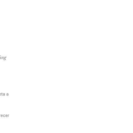
ing
nta a
recer