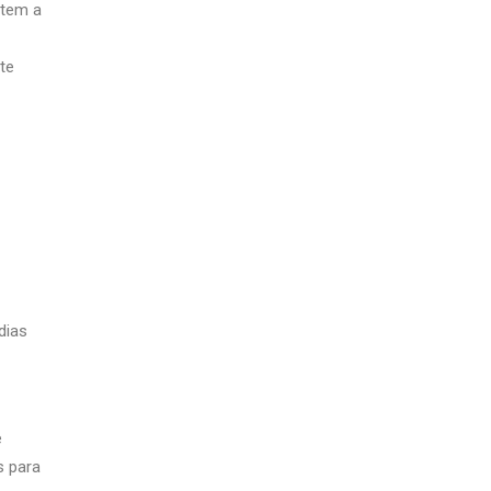
ltem a
te
dias
e
s para