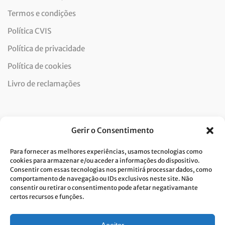
Termos e condições
Política CVIS
Política de privacidade
Política de cookies
Livro de reclamações
Newsletter
Gerir o Consentimento
Para fornecer as melhores experiências, usamos tecnologias como
cookies para armazenar e/ou aceder a informações do dispositivo.
Consentir com essas tecnologias nos permitirá processar dados, como
Dou consentimento ao tratamento de dados e aceito a
comportamento de navegação ou IDs exclusivos neste site. Não
consentir ou retirar o consentimento pode afetar negativamante
política de privacidade.*
certos recursos e funções.
A Costa Verde está comprometida com a implementação do RGPD. Para
tratarmos os seus dados pessoais, precisamos do seu consentimento.
Clique
aqui
e conheça a nossa Política de Privacidade.