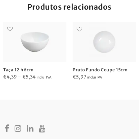
Produtos relacionados
Taça 12 h6cm
Prato Fundo Coupe 15cm
Price
€
4,39
–
€
5,34
€
5,97
inclui IVA
inclui IVA
range:
€4,39
through
€5,34