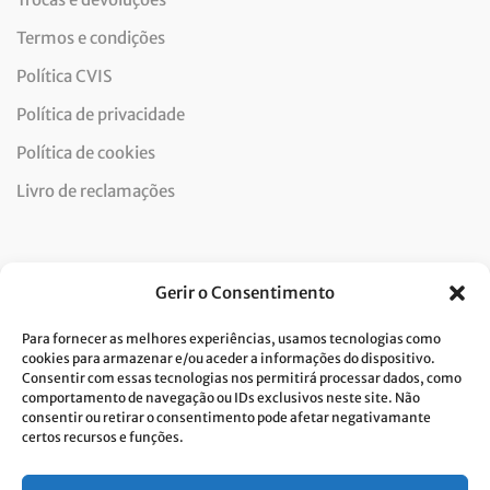
Termos e condições
Política CVIS
Política de privacidade
Política de cookies
Livro de reclamações
Newsletter
Gerir o Consentimento
Para fornecer as melhores experiências, usamos tecnologias como
cookies para armazenar e/ou aceder a informações do dispositivo.
Consentir com essas tecnologias nos permitirá processar dados, como
Dou consentimento ao tratamento de dados e aceito a
comportamento de navegação ou IDs exclusivos neste site. Não
consentir ou retirar o consentimento pode afetar negativamante
política de privacidade.*
certos recursos e funções.
A Costa Verde está comprometida com a implementação do RGPD. Para
tratarmos os seus dados pessoais, precisamos do seu consentimento.
Clique
aqui
e conheça a nossa Política de Privacidade.