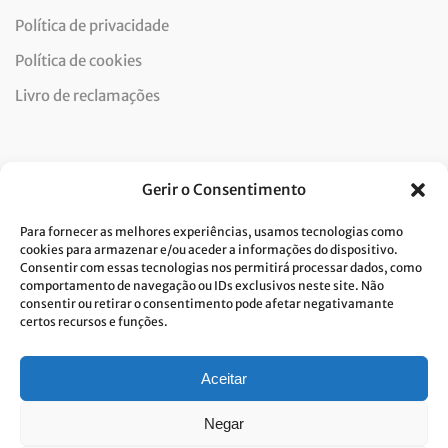
Política de privacidade
Política de cookies
Livro de reclamações
Newsletter
Gerir o Consentimento
Para fornecer as melhores experiências, usamos tecnologias como
cookies para armazenar e/ou aceder a informações do dispositivo.
Consentir com essas tecnologias nos permitirá processar dados, como
Dou consentimento ao tratamento de dados e aceito a
comportamento de navegação ou IDs exclusivos neste site. Não
consentir ou retirar o consentimento pode afetar negativamante
política de privacidade.*
certos recursos e funções.
A Costa Verde está comprometida com a implementação do RGPD. Para
tratarmos os seus dados pessoais, precisamos do seu consentimento.
Clique
aqui
e conheça a nossa Política de Privacidade.
Aceitar
Negar