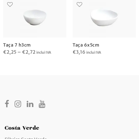
Taça 7 h3cm
Taça 6x5cm
Price
€
2,25
–
€
2,72
€
3,16
inclui IVA
inclui IVA
range:
€2,25
through
€2,72
Costa Verde