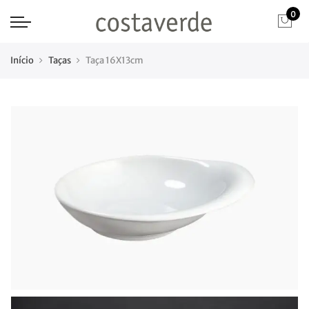
0
Início
Taças
Taça 16X13cm