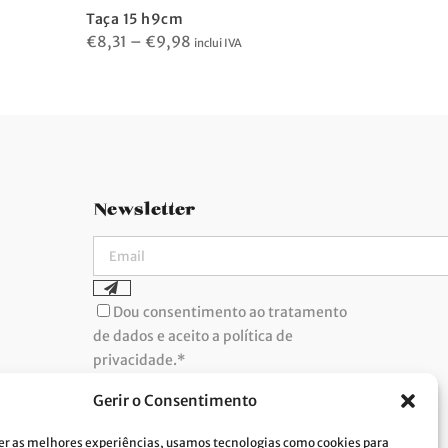
Taça 15 h9cm
Taça Cou
Price
€
8,31
–
€
9,98
€
7,42
inclui IVA
incl
range:
€8,31
through
€9,98
Newsletter
Dou consentimento ao tratamento
de dados e aceito a política de
privacidade.*
A Costa Verde está comprometida com a
implementação do RGPD. Para tratarmos os
Gerir o Consentimento
seus dados pessoais, precisamos do seu
consentimento. Clique
aqui
e conheça a nossa
Política de Privacidade.
er as melhores experiências, usamos tecnologias como cookies para