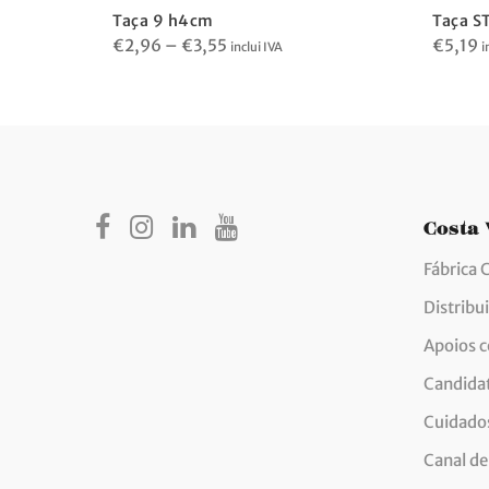
Taça 9 h4cm
Taça S
Price
€
2,96
–
€
3,55
€
5,19
inclui IVA
i
range:
€2,96
through
€3,55
Costa
Fábrica 
Distribu
Apoios 
Candida
Cuidados
Canal de