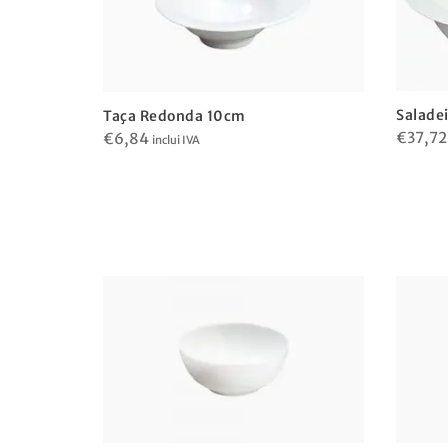
Salade
Taça Redonda 10cm
€
37,72
€
6,84
inclui IVA