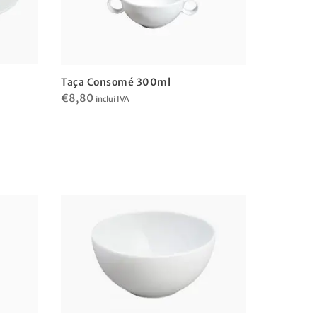
Taça Consomé 300ml
€
8,80
inclui IVA