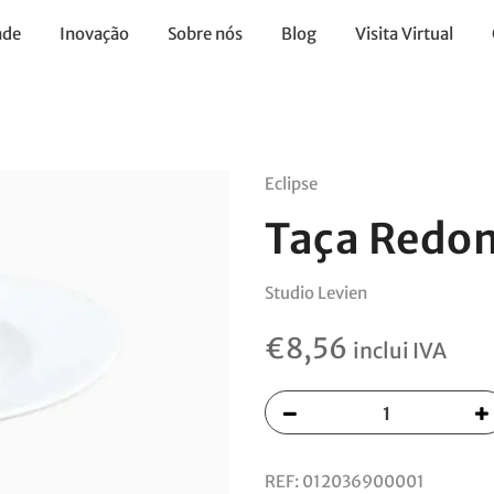
ade
Inovação
Sobre nós
Blog
Visita Virtual
Eclipse
Taça Redo
Studio Levien
€
8,56
inclui IVA
REF:
012036900001