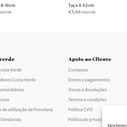
TK 10cm
Taça 6 h2cm
€
3,66
nclui IVA
inclui IVA
 Verde
Apoio ao Cliente
Costa Verde
Contactos
idores Costa Verde
Envios e pagamentos
comunitários
Trocas e devoluções
turas
Termos e condições
 de utilização da Porcelana
Política CVIS
 Denúncias
Política de privacidade
Para fornec