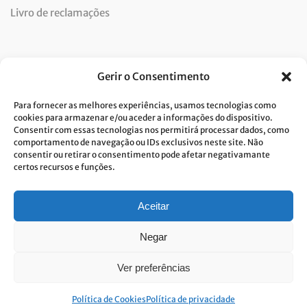
Livro de reclamações
Newsletter
Gerir o Consentimento
Para fornecer as melhores experiências, usamos tecnologias como
cookies para armazenar e/ou aceder a informações do dispositivo.
Consentir com essas tecnologias nos permitirá processar dados, como
Dou consentimento ao tratamento de dados e aceito a
comportamento de navegação ou IDs exclusivos neste site. Não
consentir ou retirar o consentimento pode afetar negativamante
política de privacidade.*
certos recursos e funções.
A Costa Verde está comprometida com a implementação do RGPD. Para
tratarmos os seus dados pessoais, precisamos do seu consentimento.
Clique
aqui
e conheça a nossa Política de Privacidade.
Aceitar
Negar
Ver preferências
© Built with passion. All rights reserved
Link&Grow
.
Política de Cookies
Política de privacidade