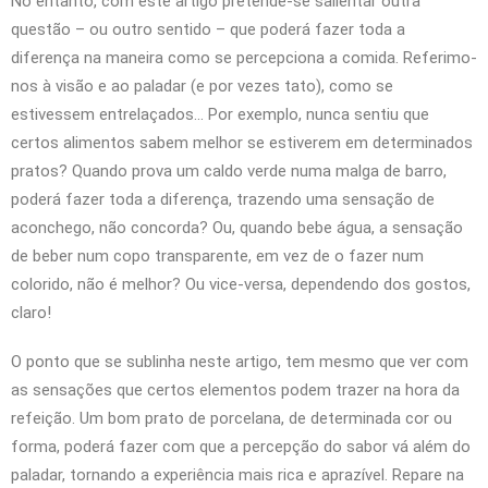
No entanto, com este artigo pretende-se salientar outra
questão – ou outro sentido – que poderá fazer toda a
diferença na maneira como se percepciona a comida. Referimo-
nos à visão e ao paladar (e por vezes tato), como se
estivessem entrelaçados… Por exemplo, nunca sentiu que
certos alimentos sabem melhor se estiverem em determinados
pratos? Quando prova um caldo verde numa malga de barro,
poderá fazer toda a diferença, trazendo uma sensação de
aconchego, não concorda? Ou, quando bebe água, a sensação
de beber num copo transparente, em vez de o fazer num
colorido, não é melhor? Ou vice-versa, dependendo dos gostos,
claro!
O ponto que se sublinha neste artigo, tem mesmo que ver com
as sensações que certos elementos podem trazer na hora da
refeição. Um bom prato de porcelana, de determinada cor ou
forma, poderá fazer com que a percepção do sabor vá além do
paladar, tornando a experiência mais rica e aprazível. Repare na