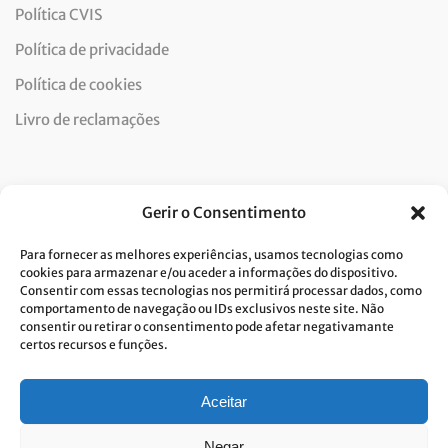
Política CVIS
Política de privacidade
Política de cookies
Livro de reclamações
Newsletter
Gerir o Consentimento
Para fornecer as melhores experiências, usamos tecnologias como
cookies para armazenar e/ou aceder a informações do dispositivo.
Consentir com essas tecnologias nos permitirá processar dados, como
Dou consentimento ao tratamento de dados e aceito a
comportamento de navegação ou IDs exclusivos neste site. Não
consentir ou retirar o consentimento pode afetar negativamante
política de privacidade.*
certos recursos e funções.
A Costa Verde está comprometida com a implementação do RGPD. Para
tratarmos os seus dados pessoais, precisamos do seu consentimento.
Clique
aqui
e conheça a nossa Política de Privacidade.
Aceitar
Negar