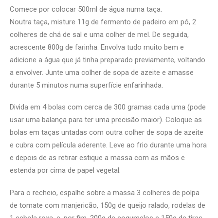
Comece por colocar 500ml de água numa taça.
Noutra taça, misture 11g de fermento de padeiro em pó, 2
colheres de chá de sal e uma colher de mel. De seguida,
acrescente 800g de farinha. Envolva tudo muito bem e
adicione a água que já tinha preparado previamente, voltando
a envolver. Junte uma colher de sopa de azeite e amasse
durante 5 minutos numa superfície enfarinhada.
Divida em 4 bolas com cerca de 300 gramas cada uma (pode
usar uma balança para ter uma precisão maior).
Coloque as
bolas em taças untadas com outra colher de sopa de azeite
e cubra com película aderente. Leve ao frio durante uma hora
e depois de as retirar estique a massa com as mãos e
estenda por cima de papel vegetal.
Para o recheio, espalhe sobre a massa 3 colheres de polpa
de tomate com manjericão, 150g de queijo ralado, rodelas de
1 cebola roxa, e, por fim, 200g de cogumelos e 150g de tiras