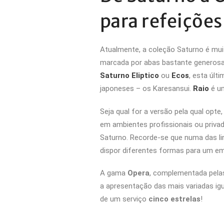
para refeições
Atualmente, a coleção Saturno é mu
marcada por abas bastante generosas
Saturno Eliptico
ou
Ecos
, esta últ
japoneses – os Karesansui.
Raio
é um
Seja qual for a versão pela qual opt
em ambientes profissionais ou priva
Saturno. Recorde-se que numa das li
dispor diferentes formas para um em
A gama
Opera
, complementada pela
a apresentação das mais variadas igu
de um serviço
cinco estrelas
!