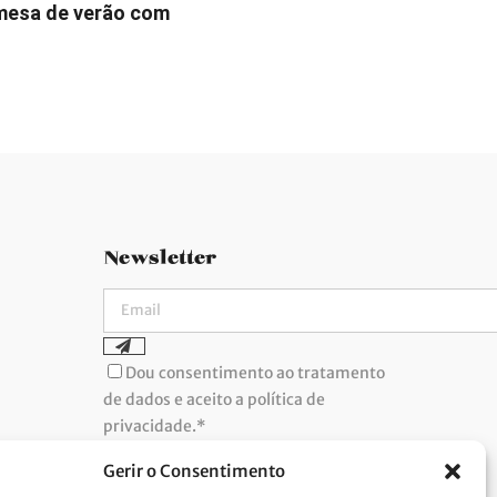
mesa de verão com
Newsletter
Dou consentimento ao tratamento
de dados e aceito a política de
privacidade.*
A Costa Verde está comprometida com a
implementação do RGPD. Para tratarmos os
Gerir o Consentimento
seus dados pessoais, precisamos do seu