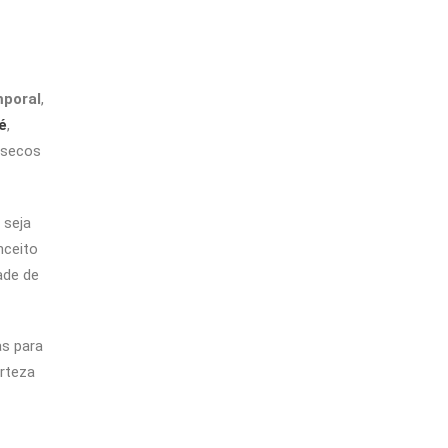
mporal
,
é
,
s secos
, seja
nceito
ade de
as para
erteza