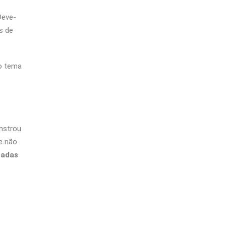
Deve-
s de
o tema
nstrou
e não
nadas