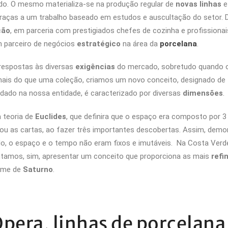
o. O mesmo materializa-se na produção regular de
novas linhas
e
 graças a um trabalho baseado em estudos e auscultação do setor. 
ção
, em parceria com prestigiados chefes de cozinha e profissionai
m parceiro de negócios
estratégico
na área da
porcelana
.
respostas às diversas
exigências
do mercado, sobretudo quando 
mais do que uma coleção, criamos um novo conceito, designado de
lidado na nossa entidade, é caracterizado por diversas
dimensões
.
 teoria de
Euclides
, que definira que o espaço era composto por 3
ou as cartas, ao fazer três importantes descobertas. Assim, demo
ido, o espaço e o tempo não eram fixos e imutáveis. Na Costa Verd
tamos, sim, apresentar um conceito que proporciona as mais
refi
ome de
Saturno
.
Opera, linhas de porcelana