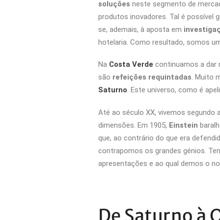
soluções
neste segmento de mercad
produtos inovadores. Tal é possível
se, ademais, à aposta em
investiga
hotelaria. Como resultado, somos u
Na
Costa Verde
continuamos a dar 
são
refeições requintadas
. Muito 
Saturno
. Este universo, como é ape
Até ao século XX, vivemos segundo a
dimensões. Em 1905,
Einstein
baralh
que, ao contrário do que era defend
contrapomos os grandes génios. Ten
apresentações e ao qual demos o n
De Saturno à 