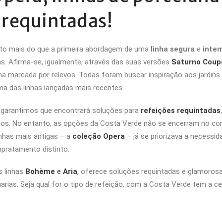
 requintadas!
ito mais do que a primeira abordagem de uma
linha segura
e
inte
. Afirma-se, igualmente, através das suas versões
Saturno Coup
ima marcada por relevos. Todas foram buscar inspiração aos jardin
a das linhas lançadas mais recentes.
e, garantimos que encontrará soluções para
refeições requintadas
dos. No entanto, as opções da Costa Verde não se encerram no co
nhas mais antigas – a
coleção Opera
– já se priorizava a necessid
pratamento distinto.
s linhas
Bohème
e
Aria
, oferece soluções requintadas e glamoros
arias. Seja qual for o tipo de refeição, com a Costa Verde tem a c