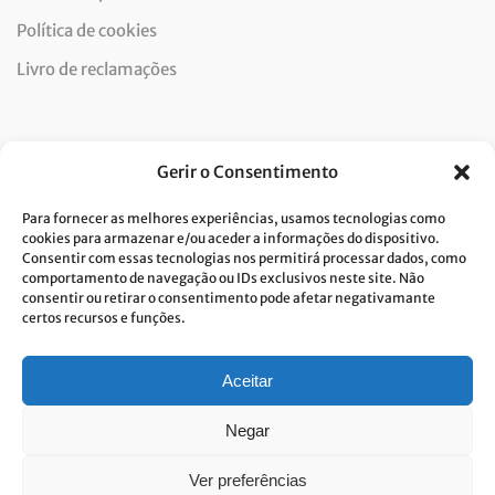
Política de cookies
Livro de reclamações
Newsletter
Gerir o Consentimento
Para fornecer as melhores experiências, usamos tecnologias como
cookies para armazenar e/ou aceder a informações do dispositivo.
Consentir com essas tecnologias nos permitirá processar dados, como
Dou consentimento ao tratamento de dados e aceito a
comportamento de navegação ou IDs exclusivos neste site. Não
consentir ou retirar o consentimento pode afetar negativamante
política de privacidade.*
certos recursos e funções.
A Costa Verde está comprometida com a implementação do RGPD. Para
tratarmos os seus dados pessoais, precisamos do seu consentimento.
Clique
aqui
e conheça a nossa Política de Privacidade.
Aceitar
Negar
Ver preferências