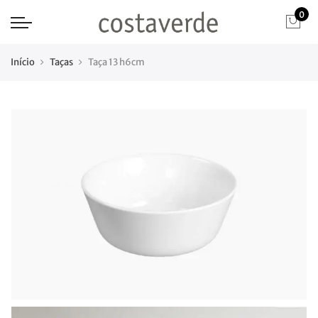
0
Início
Taças
Taça 13 h6cm