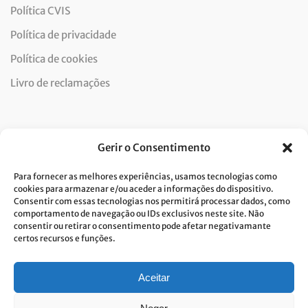
Política CVIS
Política de privacidade
Política de cookies
Livro de reclamações
Newsletter
Gerir o Consentimento
Para fornecer as melhores experiências, usamos tecnologias como
cookies para armazenar e/ou aceder a informações do dispositivo.
Consentir com essas tecnologias nos permitirá processar dados, como
Dou consentimento ao tratamento de dados e aceito a
comportamento de navegação ou IDs exclusivos neste site. Não
consentir ou retirar o consentimento pode afetar negativamante
política de privacidade.*
certos recursos e funções.
A Costa Verde está comprometida com a implementação do RGPD. Para
tratarmos os seus dados pessoais, precisamos do seu consentimento.
Clique
aqui
e conheça a nossa Política de Privacidade.
Aceitar