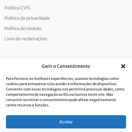
Política CVIS
Política de privacidade
Política de cookies
Livro de reclamações
Newsletter
Gerir o Consentimento
Para fornecer as melhores experiências, usamos tecnologias como
cookies para armazenar e/ou aceder a informações do dispositivo.
Consentir com essas tecnologias nos permitirá processar dados, como
Dou consentimento ao tratamento de dados e aceito a
comportamento de navegação ou IDs exclusivos neste site. Não
consentir ou retirar o consentimento pode afetar negativamante
política de privacidade.*
certos recursos e funções.
A Costa Verde está comprometida com a implementação do RGPD. Para
tratarmos os seus dados pessoais, precisamos do seu consentimento.
Clique
aqui
e conheça a nossa Política de Privacidade.
Aceitar