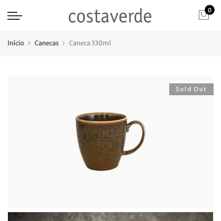
0
Início
Canecas
Caneca 330ml
Sold Out