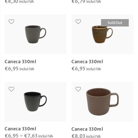
€
8,30
€
6,79
inclui IVA
inclui IVA
Sold Out
Caneca 330ml
Caneca 330ml
€
6,95
€
6,95
inclui IVA
inclui IVA
Caneca 330ml
Caneca 330ml
Price
€
6,95
–
€
7,63
€
8,03
inclui IVA
inclui IVA