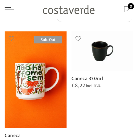
0
Sold Out
Caneca 330ml
€
8,22
inclui IVA
Caneca