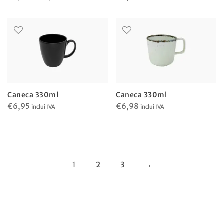
range:
€6,95
through
€7,63
Caneca 330ml
Caneca 330ml
€
6,95
€
6,98
inclui IVA
inclui IVA
1
2
3
→