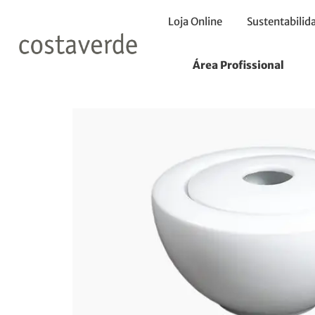
Loja Online
Sustentabilid
Início
Açucareiros
Açucareiro com Tampa 400ml
Área Profissional