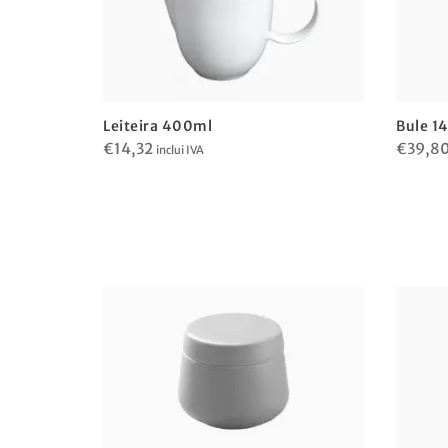
Leiteira 400ml
Bule 1
€
14,32
€
39,8
inclui IVA