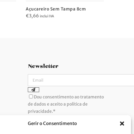
Açucareiro Sem Tampa 8cm
Açucarei
€
3,66
€
19,35
inclui IVA
inc
Newsletter
Dou consentimento ao tratamento
de dados e aceito a política de
privacidade.*
A Costa Verde está comprometida com a
implementação do RGPD. Para tratarmos os
Gerir o Consentimento
seus dados pessoais, precisamos do seu
consentimento. Clique
aqui
e conheça a nossa