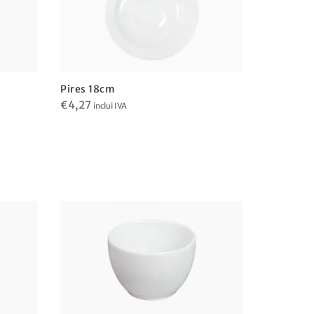
Pires 18cm
€
4,27
inclui IVA