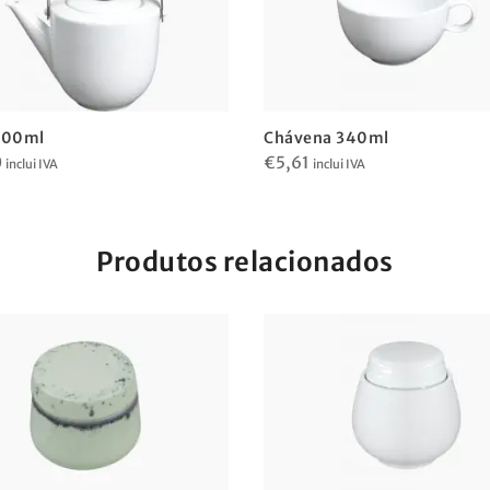
400ml
Chávena 340ml
0
€
5,61
inclui IVA
inclui IVA
Produtos relacionados