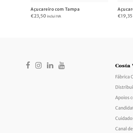
0cm
Açucareiro com Tampa
Açucar
€
23,50
€
19,35
inclui IVA
Costa
Fábrica 
Distribu
Apoios 
Candida
Cuidados
Canal de