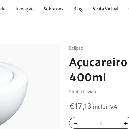
ade
Inovação
Sobre nós
Blog
Visita Virtual
Eclipse
Açucareir
400ml
Studio Levien
€
17,13
inclui IVA