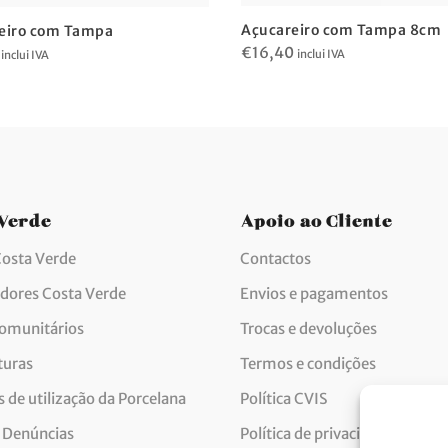
Açucareiro com Tampa 8cm
eiro com Tampa
€
16,40
inclui IVA
inclui IVA
 Verde
Apoio ao Cliente
Costa Verde
Contactos
idores Costa Verde
Envios e pagamentos
comunitários
Trocas e devoluções
turas
Termos e condições
 de utilização da Porcelana
Política CVIS
 Denúncias
Política de privacidade