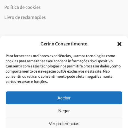
Política de cookies
Livro de reclamações
Newsletter
Gerir o Consentimento
Para fornecer as melhores experiências, usamos tecnologias como
cookies para armazenar e/ou aceder a informações do dispositivo.
Consentir com essas tecnologias nos permitirá processar dados, como
Dou consentimento ao tratamento de dados e aceito a
comportamento de navegação ou IDs exclusivos neste site. Não
consentir ou retirar o consentimento pode afetar negativamante
política de privacidade.*
certos recursos e funções.
A Costa Verde está comprometida com a implementação do RGPD. Para
tratarmos os seus dados pessoais, precisamos do seu consentimento.
Clique
aqui
e conheça a nossa Política de Privacidade.
Aceitar
Negar
Ver preferências