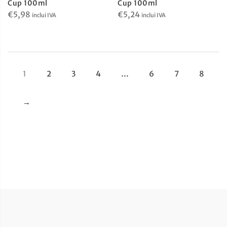
Cup 100ml
Cup 100ml
€
5,98
€
5,24
inclui IVA
inclui IVA
1
2
3
4
…
6
7
8
→