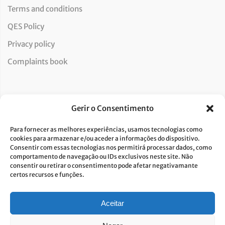
Terms and conditions
QES Policy
Privacy policy
Complaints book
Newsletter
Gerir o Consentimento
Para fornecer as melhores experiências, usamos tecnologias como
cookies para armazenar e/ou aceder a informações do dispositivo.
Consentir com essas tecnologias nos permitirá processar dados, como
I consent to the processing of data and accept the privacy
comportamento de navegação ou IDs exclusivos neste site. Não
consentir ou retirar o consentimento pode afetar negativamante
policy.*
certos recursos e funções.
Costa Verde is committed to the implementation of the GDPR. To
process your personal data, we need your consent. Click
here
to learn
more about our Privacy Policy.
Aceitar