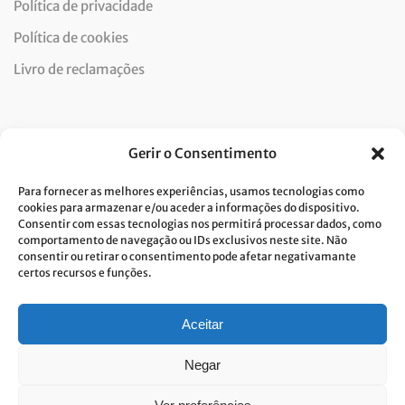
Política de privacidade
Política de cookies
Livro de reclamações
Newsletter
Gerir o Consentimento
Para fornecer as melhores experiências, usamos tecnologias como
cookies para armazenar e/ou aceder a informações do dispositivo.
Consentir com essas tecnologias nos permitirá processar dados, como
Dou consentimento ao tratamento de dados e aceito a
comportamento de navegação ou IDs exclusivos neste site. Não
consentir ou retirar o consentimento pode afetar negativamante
política de privacidade.*
certos recursos e funções.
A Costa Verde está comprometida com a implementação do RGPD. Para
tratarmos os seus dados pessoais, precisamos do seu consentimento.
Clique
aqui
e conheça a nossa Política de Privacidade.
Aceitar
Negar