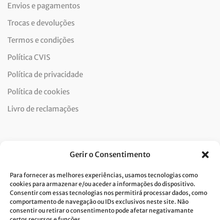
Envios e pagamentos
Trocas e devoluções
Termos e condições
Política CVIS
Política de privacidade
Política de cookies
Livro de reclamações
Newsletter
Gerir o Consentimento
Para fornecer as melhores experiências, usamos tecnologias como
cookies para armazenar e/ou aceder a informações do dispositivo.
Consentir com essas tecnologias nos permitirá processar dados, como
Dou consentimento ao tratamento de dados e aceito a
comportamento de navegação ou IDs exclusivos neste site. Não
consentir ou retirar o consentimento pode afetar negativamante
política de privacidade.*
certos recursos e funções.