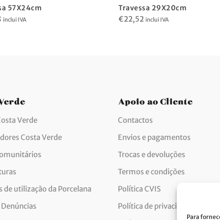
sa 57X24cm
Travessa 29X20cm
8
€
22,52
inclui IVA
inclui IVA
 Verde
Apoio ao Cliente
Costa Verde
Contactos
idores Costa Verde
Envios e pagamentos
comunitários
Trocas e devoluções
turas
Termos e condições
 de utilização da Porcelana
Política CVIS
 Denúncias
Política de privacidade
Para fornec