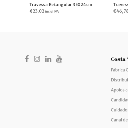
30cm
Travessa Retangular 35X24cm
Traves
€
23,02
€
46,7
inclui IVA
Costa
Fábrica 
Distribu
Apoios 
Candida
Cuidados
Canal de