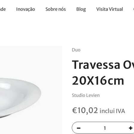
ade
Inovação
Sobre nós
Blog
Visita Virtual
Duo
Travessa O
20X16cm
Studio Levien
€
10,02
inclui IVA