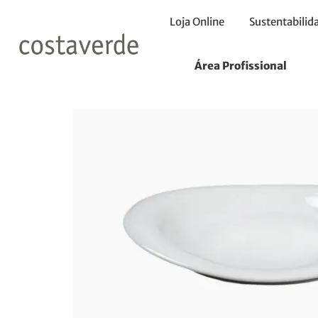
Loja Online
Sustentabilid
Início
Travessas
Travessa Oval Funda 20X16cm
Área Profissional