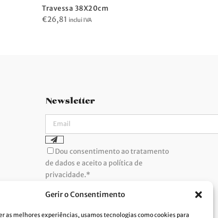
Travessa
Travessa 38X20cm
€
19,95
€
26,81
in
inclui IVA
Newsletter
Dou consentimento ao tratamento
de dados e aceito a política de
privacidade.*
A Costa Verde está comprometida com a
implementação do RGPD. Para tratarmos os
Gerir o Consentimento
seus dados pessoais, precisamos do seu
consentimento. Clique
aqui
e conheça a nossa
Política de Privacidade.
er as melhores experiências, usamos tecnologias como cookies para