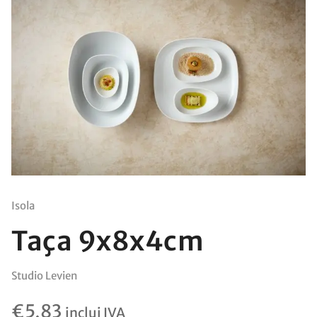
Isola
Taça 9x8x4cm
Studio Levien
€
5,83
inclui IVA