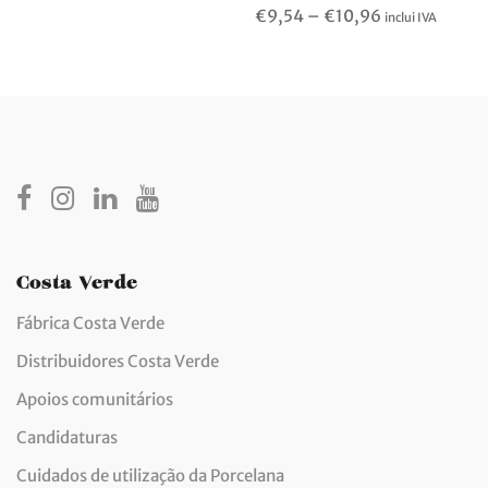
Price
€
9,54
–
€
10,96
inclui IVA
range:
€9,54
through
€10,96
Costa Verde
Fábrica Costa Verde
Distribuidores Costa Verde
Apoios comunitários
Candidaturas
Cuidados de utilização da Porcelana