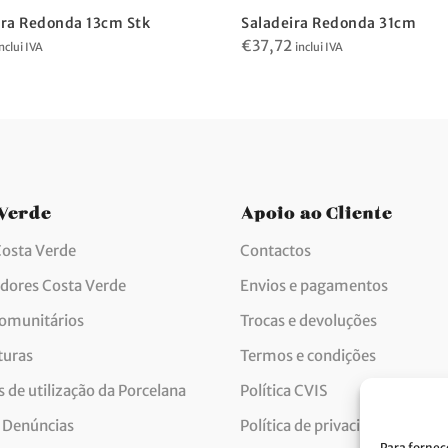
ira Redonda 13cm Stk
Saladeira Redonda 31cm
€
37,72
nclui IVA
inclui IVA
 Verde
Apoio ao Cliente
Costa Verde
Contactos
idores Costa Verde
Envios e pagamentos
comunitários
Trocas e devoluções
turas
Termos e condições
 de utilização da Porcelana
Política CVIS
 Denúncias
Política de privacidade
Para fornec