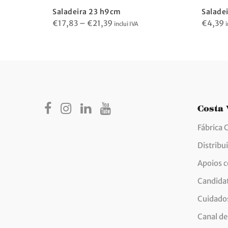
Saladeira 23 h9cm
Salade
Price
€
17,83
–
€
21,39
€
4,39
inclui IVA
i
range:
€17,83
through
€21,39
Costa
Fábrica 
Distribu
Apoios 
Candida
Cuidados
Canal de