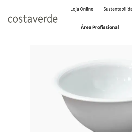
Loja Online
Sustentabilid
Início
Saladeiras
Saladeira Redonda 18cm
Área Profissional