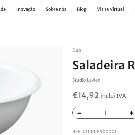
ade
Inovação
Sobre nós
Blog
Visita Virtual
Duo
Saladeira 
Studio Levien
€
14,92
inclui IVA
REF:
010008500001