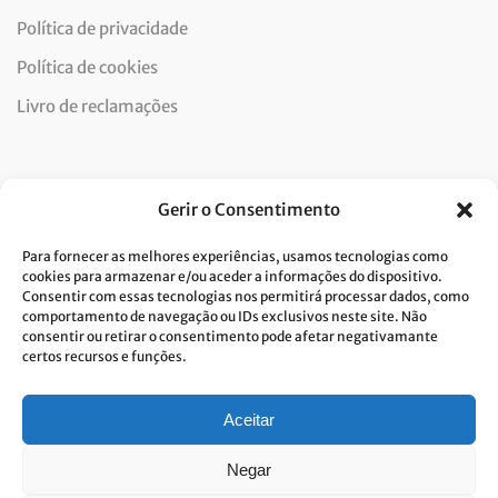
Política de privacidade
Política de cookies
Livro de reclamações
Newsletter
Gerir o Consentimento
Para fornecer as melhores experiências, usamos tecnologias como
cookies para armazenar e/ou aceder a informações do dispositivo.
Consentir com essas tecnologias nos permitirá processar dados, como
Dou consentimento ao tratamento de dados e aceito a
comportamento de navegação ou IDs exclusivos neste site. Não
consentir ou retirar o consentimento pode afetar negativamante
política de privacidade.*
certos recursos e funções.
A Costa Verde está comprometida com a implementação do RGPD. Para
tratarmos os seus dados pessoais, precisamos do seu consentimento.
Clique
aqui
e conheça a nossa Política de Privacidade.
Aceitar
Negar