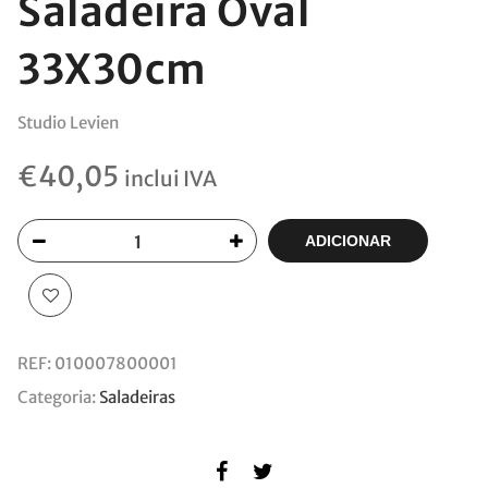
Saladeira Oval
33X30cm
Studio Levien
€
40,05
inclui IVA
ADICIONAR
REF:
010007800001
Categoria:
Saladeiras