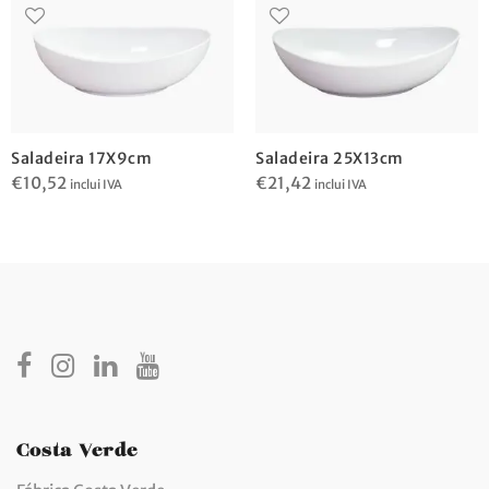
Saladeira 17X9cm
Saladeira 25X13cm
€
10,52
€
21,42
inclui IVA
inclui IVA
Costa Verde