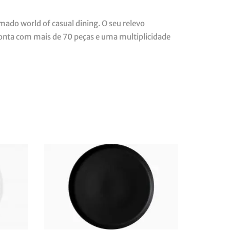
ado world of casual dining. O seu relevo
Conta com mais de 70 peças e uma multiplicidade