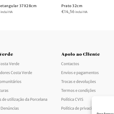
Retangular 37X28cm
Prato 32cm
€
14,56
inclui IVA
inclui IVA
 Verde
Apoio ao Cliente
Costa Verde
Contactos
idores Costa Verde
Envios e pagamentos
comunitários
Trocas e devoluções
turas
Termos e condições
 de utilização da Porcelana
Política CVIS
 Denúncias
Política de privacidade
Para fornec