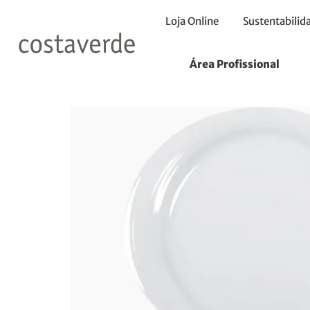
Loja Online
Sustentabilid
Início
Pratos
Pratos Marcador
Prato Oval 34X29cm
Área Profissional