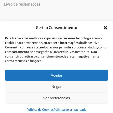
Livro de reclamações
Newsletter
Gerir o Consentimento
Para fornecer as melhores experiências, usamos tecnologias como
cookies para armazenar e/ou aceder a informações do dispositivo.
Consentir com essas tecnologias nos permitirá processar dados, como
Dou consentimento ao tratamento de dados e aceito a
comportamento de navegação ou IDs exclusivos neste site. Não
consentir ou retirar o consentimento pode afetar negativamante
política de privacidade.*
certos recursos e funções.
A Costa Verde está comprometida com a implementação do RGPD. Para
tratarmos os seus dados pessoais, precisamos do seu consentimento.
Clique
aqui
e conheça a nossa Política de Privacidade.
Aceitar
Negar
Ver preferências
© Built with passion. All rights reserved
Link&Grow
.
Política de Cookies
Política de privacidade