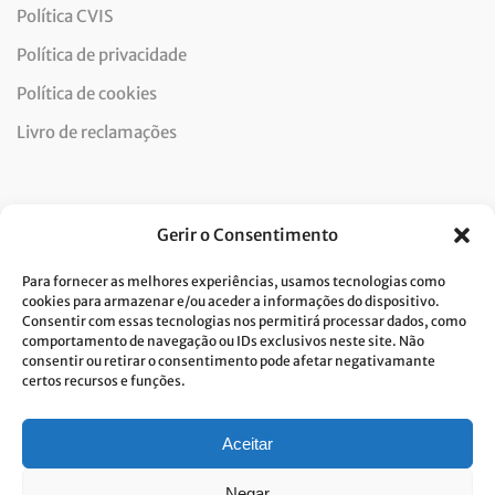
Política CVIS
Política de privacidade
Política de cookies
Livro de reclamações
Newsletter
Gerir o Consentimento
Para fornecer as melhores experiências, usamos tecnologias como
cookies para armazenar e/ou aceder a informações do dispositivo.
Consentir com essas tecnologias nos permitirá processar dados, como
Dou consentimento ao tratamento de dados e aceito a
comportamento de navegação ou IDs exclusivos neste site. Não
consentir ou retirar o consentimento pode afetar negativamante
política de privacidade.*
certos recursos e funções.
A Costa Verde está comprometida com a implementação do RGPD. Para
tratarmos os seus dados pessoais, precisamos do seu consentimento.
Clique
aqui
e conheça a nossa Política de Privacidade.
Aceitar
Negar