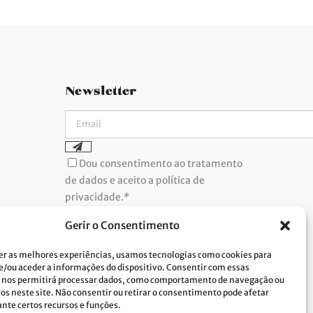
Newsletter
Dou consentimento ao tratamento
de dados e aceito a política de
privacidade.*
A Costa Verde está comprometida com a
implementação do RGPD. Para tratarmos os
Gerir o Consentimento
seus dados pessoais, precisamos do seu
consentimento. Clique
aqui
e conheça a nossa
Política de Privacidade.
er as melhores experiências, usamos tecnologias como cookies para
/ou aceder a informações do dispositivo. Consentir com essas
 nos permitirá processar dados, como comportamento de navegação ou
vos neste site. Não consentir ou retirar o consentimento pode afetar
te certos recursos e funções.