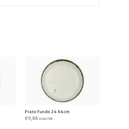
Prato Fundo 24 h4cm
Prato Fu
€
9,88
€
19,47
inclui IVA
in