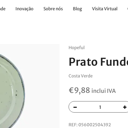
ade
Inovação
Sobre nós
Blog
Visita Virtual
Hopeful
Prato Fun
Costa Verde
€
9,88
inclui IVA
REF:
056002504392