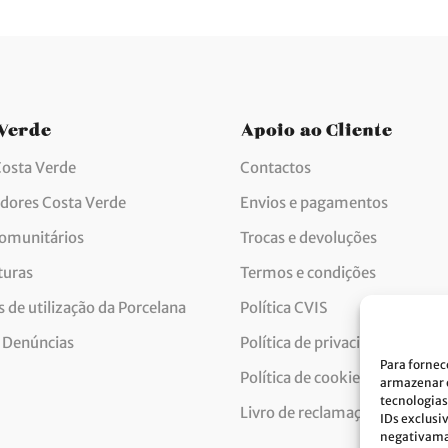
 Verde
Apoio ao Cliente
Costa Verde
Contactos
idores Costa Verde
Envios e pagamentos
comunitários
Trocas e devoluções
turas
Termos e condições
 de utilização da Porcelana
Política CVIS
 Denúncias
Política de privacidade
Para fornec
Política de cookies
armazenar e
tecnologias
Livro de reclamações
IDs exclusi
negativaman