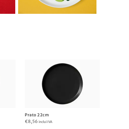
Prato 22cm
Prato 32
€
8,56
€
21,91
inclui IVA
inc