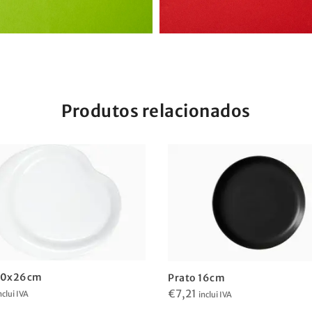
Produtos relacionados
30x26cm
Prato 16cm
€
7,21
nclui IVA
inclui IVA