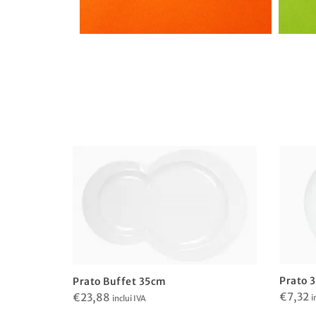
Prato 
Prato Buffet 35cm
€
7,32
€
23,88
i
inclui IVA