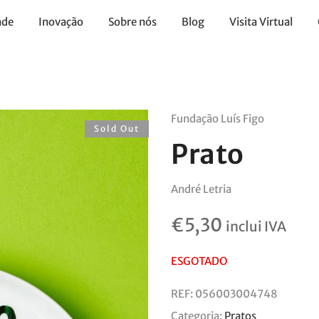
ade
Inovação
Sobre nós
Blog
Visita Virtual
Fundação Luís Figo
Sold Out
Prato
André Letria
€
5,30
inclui IVA
ESGOTADO
REF:
056003004748
Categoria:
Pratos