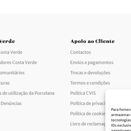
 Verde
Apoio ao Cliente
Costa Verde
Contactos
idores Costa Verde
Envios e pagamentos
comunitários
Trocas e devoluções
turas
Termos e condições
 de utilização da Porcelana
Política CVIS
 Denúncias
Política de privacidade
Para fornec
Política de cookies
armazenar e
tecnologias
Livro de reclamações
IDs exclusi
negativaman