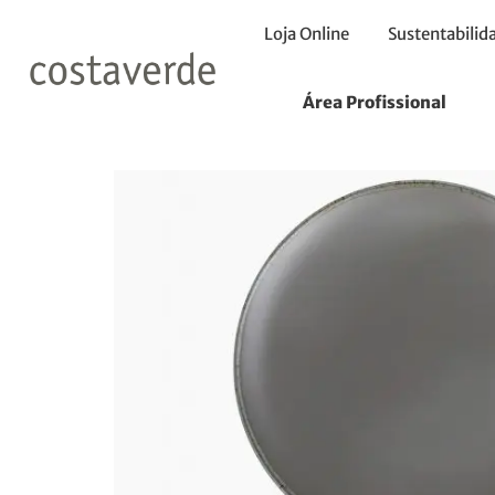
Loja Online
Sustentabilid
Início
Pratos
Pratos Raso
Prato Coupe 28cm
Área Profissional