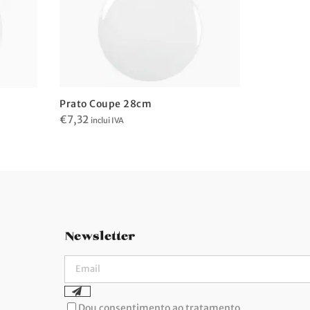
Prato Coupe 28cm
Prato El
€
7,32
€
10,39
inclui IVA
inc
Newsletter
Dou consentimento ao tratamento