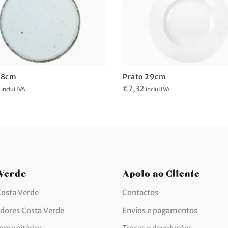
28cm
Prato 29cm
€
7,32
inclui IVA
inclui IVA
 Verde
Apoio ao Cliente
Costa Verde
Contactos
idores Costa Verde
Envios e pagamentos