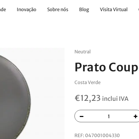
ade
Inovação
Sobre nós
Blog
Visita Virtual
Neutral
Prato Cou
Costa Verde
€
12,23
inclui IVA
REF:
047001004330