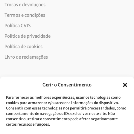
Trocas e devoluções
Termos e condições
Política CVIS
Política de privacidade
Política de cookies
Livro de reclamações
Newsletter
Gerir o Consentimento
Para fornecer as melhores experiências, usamos tecnologias como
cookies para armazenar e/ou aceder a informações do dispositivo.
Consentir com essas tecnologias nos permitirá processar dados, como
Dou consentimento ao tratamento de dados e aceito a
comportamento de navegação ou IDs exclusivos neste site. Não
consentir ou retirar o consentimento pode afetar negativamante
política de privacidade.*
certos recursos e funções.
A Costa Verde está comprometida com a implementação do RGPD. Para
tratarmos os seus dados pessoais, precisamos do seu consentimento.