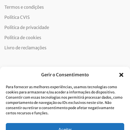
Termos e condições
Política CVIS
Política de privacidade
Política de cookies
Livro de reclamações
Newsletter
Gerir o Consentimento
Para fornecer as melhores experiências, usamos tecnologias como
cookies para armazenar e/ou aceder a informações do dispositivo.
Consentir com essas tecnologias nos permitirá processar dados, como
Dou consentimento ao tratamento de dados e aceito a
comportamento de navegação ou IDs exclusivos neste site. Não
consentir ou retirar o consentimento pode afetar negativamante
política de privacidade.*
certos recursos e funções.
A Costa Verde está comprometida com a implementação do RGPD. Para
tratarmos os seus dados pessoais, precisamos do seu consentimento.
Clique
aqui
e conheça a nossa Política de Privacidade.
Aceitar