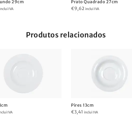
Fundo 29cm
Prato Quadrado 27cm
€
9,62
inclui IVA
inclui IVA
Produtos relacionados
18cm
Pires 13cm
€
3,41
nclui IVA
inclui IVA