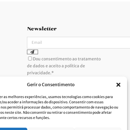
Newsletter
Dou consentimento ao tratamento
de dados e aceito a política de
privacidade.*
A Costa Verde está comprometida com a
implementação do RGPD. Para tratarmos os
Gerir o Consentimento
seus dados pessoais, precisamos do seu
consentimento. Clique
aqui
e conheça a nossa
Política de Privacidade.
er as melhores experiências, usamos tecnologias como cookies para
/ou aceder a informações do dispositivo. Consentir com essas
 nos permitirá processar dados, como comportamento de navegação ou
vos neste site. Não consentir ou retirar o consentimento pode afetar
te certos recursos e funções.