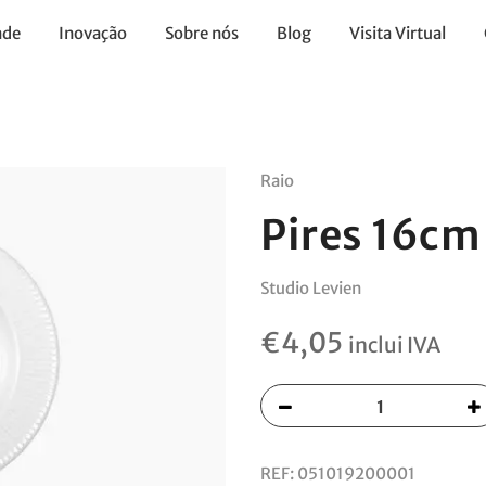
ade
Inovação
Sobre nós
Blog
Visita Virtual
Raio
Pires 16cm
Studio Levien
€
4,05
inclui IVA
REF:
051019200001