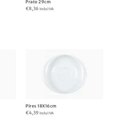
Prato 29cm
€
8,36
inclui IVA
Pires 18X16cm
Pires 12
€
4,39
€
3,16
inclui IVA
inclu