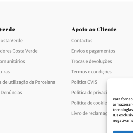
 Verde
Apoio ao Cliente
Costa Verde
Contactos
idores Costa Verde
Envios e pagamentos
comunitários
Trocas e devoluções
turas
Termos e condições
 de utilização da Porcelana
Política CVIS
 Denúncias
Política de privacidade
Para fornec
Política de cookies
armazenar e
tecnologias
Livro de reclamações
IDs exclusi
negativaman