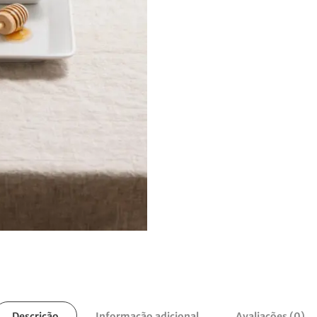
Descrição
Informação adicional
Avaliações (0)