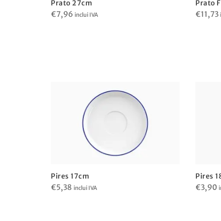
Prato 27cm
Prato 
€
7,96
€
11,73
inclui IVA
Pires 17cm
Pires 
€
5,38
€
3,90
inclui IVA
i