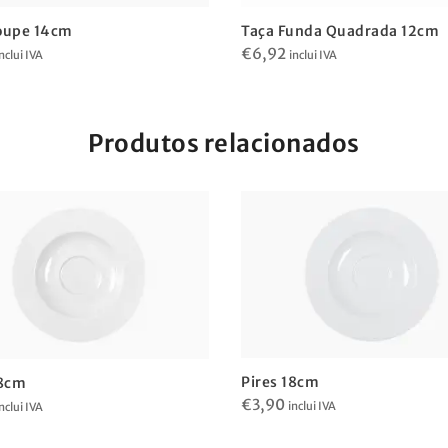
oupe 14cm
Taça Funda Quadrada 12cm
€
6,92
nclui IVA
inclui IVA
Produtos relacionados
Pires 18cm
18cm
€
3,90
inclui IVA
nclui IVA