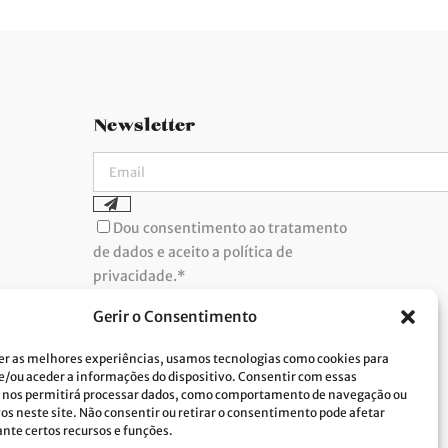
Newsletter
Dou consentimento ao tratamento
de dados e aceito a política de
privacidade.*
A Costa Verde está comprometida com a
implementação do RGPD. Para tratarmos os
Gerir o Consentimento
seus dados pessoais, precisamos do seu
consentimento. Clique
aqui
e conheça a nossa
Política de Privacidade.
er as melhores experiências, usamos tecnologias como cookies para
/ou aceder a informações do dispositivo. Consentir com essas
 nos permitirá processar dados, como comportamento de navegação ou
vos neste site. Não consentir ou retirar o consentimento pode afetar
te certos recursos e funções.