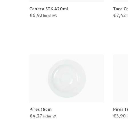
Caneca STK 420ml
Taça C
€
6,92
€
7,42
inclui IVA
i
Pires 18cm
Pires 
€
4,27
€
3,90
inclui IVA
i