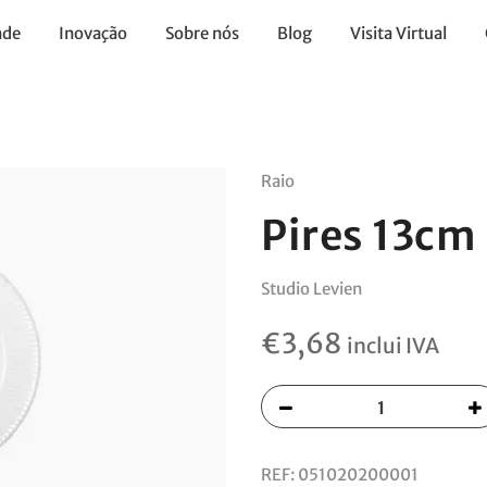
ade
Inovação
Sobre nós
Blog
Visita Virtual
Raio
Pires 13cm
Studio Levien
€
3,68
inclui IVA
REF:
051020200001