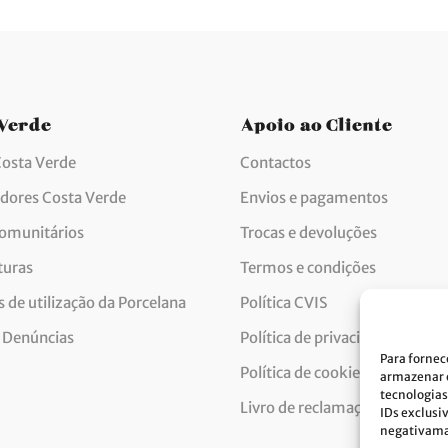
 Verde
Apoio ao Cliente
Costa Verde
Contactos
idores Costa Verde
Envios e pagamentos
comunitários
Trocas e devoluções
turas
Termos e condições
 de utilização da Porcelana
Política CVIS
 Denúncias
Política de privacidade
Para fornec
Política de cookies
armazenar e
tecnologias
Livro de reclamações
IDs exclusi
negativaman