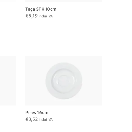
Taça STK 10cm
€
5,19
inclui IVA
Pires 16cm
Pires 15
€
3,52
€
3,66
inclui IVA
incl