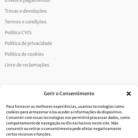
Envios e pagamentos
Trocas e devoluções
Termos e condições
Política CVIS
Política de privacidade
Política de cookies
Livro de reclamações
Newsletter
Gerir o Consentimento
Para fornecer as melhores experiências, usamos tecnologias como
cookies para armazenar e/ou aceder a informações do dispositivo.
Consentir com essas tecnologias nos permitirá processar dados, como
Dou consentimento ao tratamento de dados e aceito a
comportamento de navegação ou IDs exclusivos neste site. Não
consentir ou retirar o consentimento pode afetar negativamante
política de privacidade.*
certos recursos e funções.
A Costa Verde está comprometida com a implementação do RGPD. Para