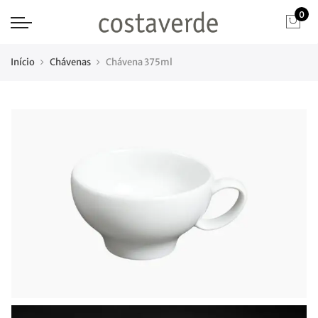
0
Início
Chávenas
Chávena 375ml