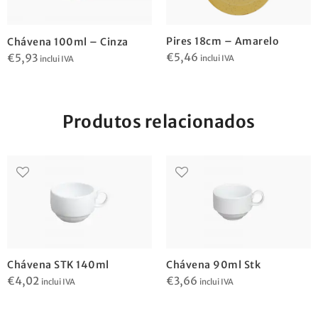
Pires 18cm – Amarelo
Chávena 100ml – Cinza
€
5,46
€
5,93
inclui IVA
inclui IVA
Produtos relacionados
Chávena STK 140ml
Chávena 90ml Stk
€
4,02
€
3,66
inclui IVA
inclui IVA