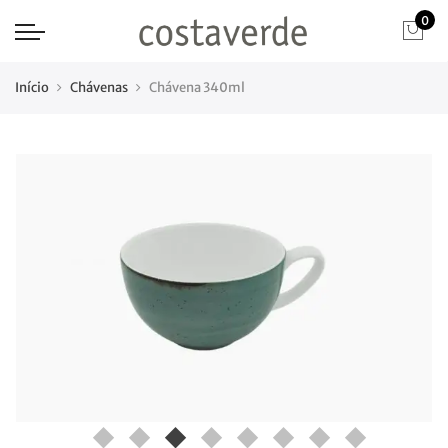
0
Início
Chávenas
Chávena 340ml