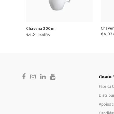
Cháven
Chávena 200ml
€
4,02
€
4,51
inclui IVA
Costa
Fábrica 
Distribu
Apoios 
Candida