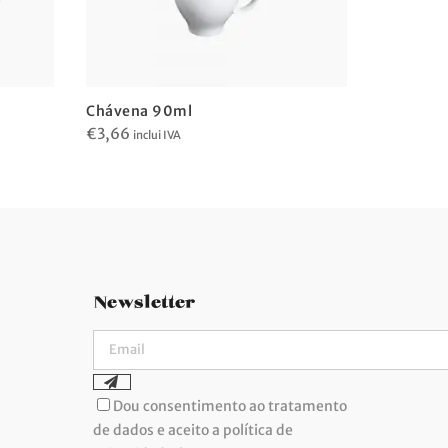
Chávena 90ml
Chávena 
€
3,66
€
3,66
inclui IVA
incl
Newsletter
Dou consentimento ao tratamento
de dados e aceito a política de