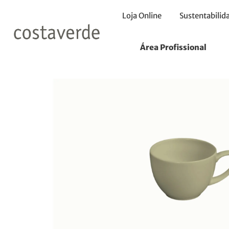
Loja Online
Sustentabilid
Início
Chávenas
Chávena 200ml
Área Profissional