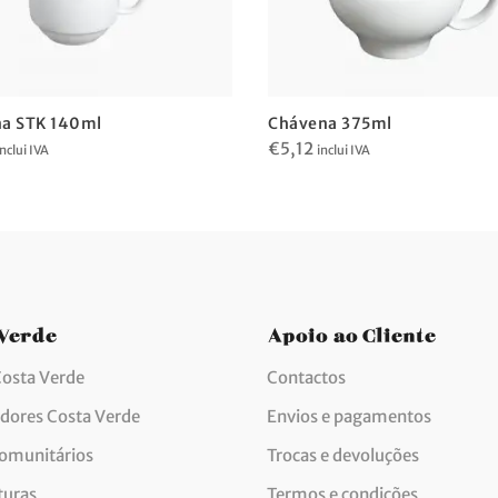
a STK 140ml
Chávena 375ml
€
5,12
inclui IVA
inclui IVA
 Verde
Apoio ao Cliente
Costa Verde
Contactos
idores Costa Verde
Envios e pagamentos
comunitários
Trocas e devoluções
turas
Termos e condições