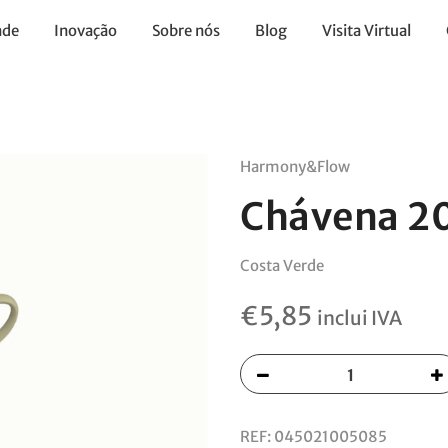
ade
Inovação
Sobre nós
Blog
Visita Virtual
Harmony&Flow
Chávena 2
Costa Verde
€
5,85
inclui IVA
REF:
045021005085