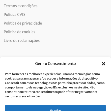
Termos e condições
Política CVIS
Política de privacidade
Política de cookies
Livro de reclamações
Newsletter
Gerir o Consentimento
Para fornecer as melhores experiências, usamos tecnologias como
cookies para armazenar e/ou aceder a informações do dispositivo.
Consentir com essas tecnologias nos permitirá processar dados, como
Dou consentimento ao tratamento de dados e aceito a
comportamento de navegação ou IDs exclusivos neste site. Não
consentir ou retirar o consentimento pode afetar negativamante
política de privacidade.*
certos recursos e funções.
A Costa Verde está comprometida com a implementação do RGPD. Para
tratarmos os seus dados pessoais, precisamos do seu consentimento.
Clique
aqui
e conheça a nossa Política de Privacidade.
Aceitar