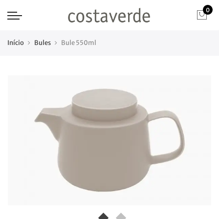
0
Início
Bules
Bule 550ml