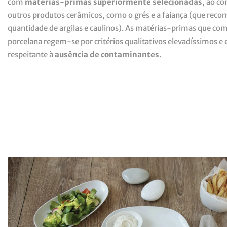
com
matérias-primas superiormente selecionadas
, ao co
outros produtos cerâmicos, como o grés e a faiança (que reco
quantidade de argilas e caulinos). As matérias-primas que c
porcelana regem-se por critérios qualitativos elevadíssimos e 
respeitante à
ausência de contaminantes
.