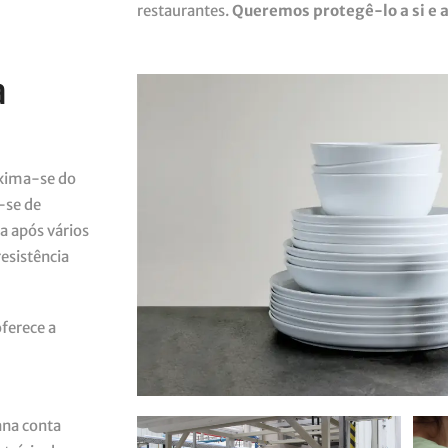
restaurantes.
Queremos protegê-lo a si e a
a
oxima-se do
-se de
a após vários
resistência
oferece a
ana conta