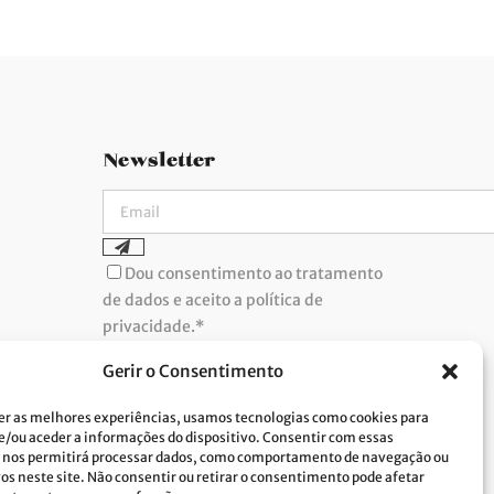
Newsletter
Dou consentimento ao tratamento
de dados e aceito a política de
privacidade.*
A Costa Verde está comprometida com a
implementação do RGPD. Para tratarmos os
Gerir o Consentimento
seus dados pessoais, precisamos do seu
consentimento. Clique
aqui
e conheça a nossa
Política de Privacidade.
er as melhores experiências, usamos tecnologias como cookies para
/ou aceder a informações do dispositivo. Consentir com essas
 nos permitirá processar dados, como comportamento de navegação ou
vos neste site. Não consentir ou retirar o consentimento pode afetar