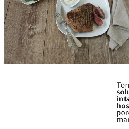
Tor
sol
int
hos
por
man