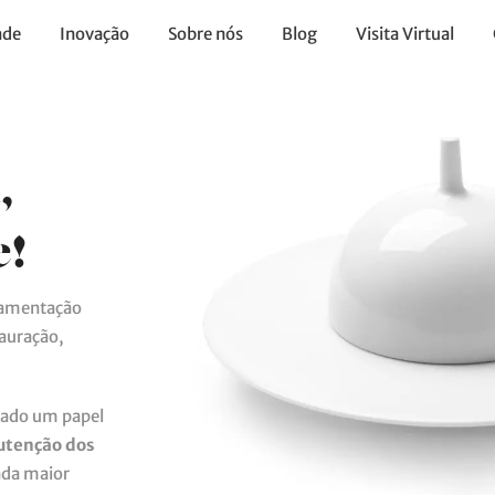
ade
Inovação
Sobre nós
Blog
Visita Virtual
,
e!
lamentação
tauração,
hado um papel
tenção dos
nda maior