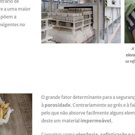
ntrário de
rre a uma maior
ompõem a
exigentes no
A
eleva
se re
O grande fator determinante para a segurança
à
porosidade
. Contrariamente ao grés e à fa
pelo que não absorve facilmente alguns eleme
deste um material
impermeável
.
Conceitos como
elegância, sofisticação e 