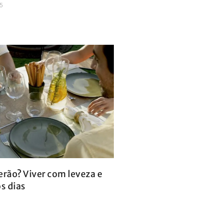
5
erão? Viver com leveza e
os dias