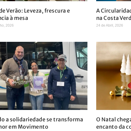
e Verão: Leveza, frescura e
A Circularida
ncia à mesa
na Costa Ver
ho, 2026
24 de Abril, 2026
o a solidariedade se transforma
O Natal cheg
mor em Movimento
encanto da c