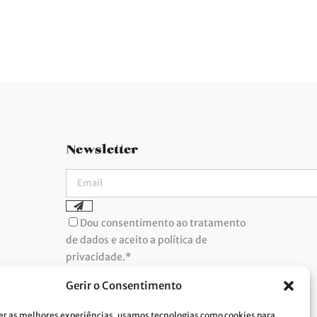
Newsletter
Dou consentimento ao tratamento
de dados e aceito a política de
privacidade.*
A Costa Verde está comprometida com a
implementação do RGPD. Para tratarmos os
Gerir o Consentimento
seus dados pessoais, precisamos do seu
consentimento. Clique
aqui
e conheça a nossa
Política de Privacidade.
er as melhores experiências, usamos tecnologias como cookies para