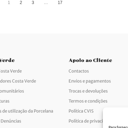
1
2
3
…
17
 Verde
Apoio ao Cliente
Costa Verde
Contactos
idores Costa Verde
Envios e pagamentos
comunitários
Trocas e devoluções
turas
Termos e condições
 de utilização da Porcelana
Política CVIS
 Denúncias
Política de privacidade
Para fornec