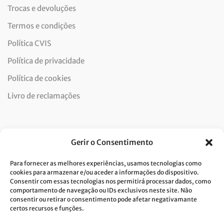
Trocas e devoluções
Termos e condições
Política CVIS
Política de privacidade
Política de cookies
Livro de reclamações
Newsletter
Gerir o Consentimento
Para fornecer as melhores experiências, usamos tecnologias como
cookies para armazenar e/ou aceder a informações do dispositivo.
Consentir com essas tecnologias nos permitirá processar dados, como
Dou consentimento ao tratamento de dados e aceito a
comportamento de navegação ou IDs exclusivos neste site. Não
consentir ou retirar o consentimento pode afetar negativamante
política de privacidade.*
certos recursos e funções.
A Costa Verde está comprometida com a implementação do RGPD. Para
tratarmos os seus dados pessoais, precisamos do seu consentimento.