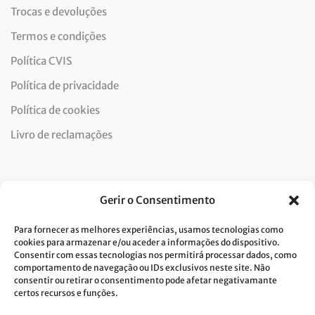
Trocas e devoluções
Termos e condições
Política CVIS
Política de privacidade
Política de cookies
Livro de reclamações
Newsletter
Gerir o Consentimento
Para fornecer as melhores experiências, usamos tecnologias como
cookies para armazenar e/ou aceder a informações do dispositivo.
Consentir com essas tecnologias nos permitirá processar dados, como
Dou consentimento ao tratamento de dados e aceito a
comportamento de navegação ou IDs exclusivos neste site. Não
consentir ou retirar o consentimento pode afetar negativamante
política de privacidade.*
certos recursos e funções.
A Costa Verde está comprometida com a implementação do RGPD. Para
tratarmos os seus dados pessoais, precisamos do seu consentimento.