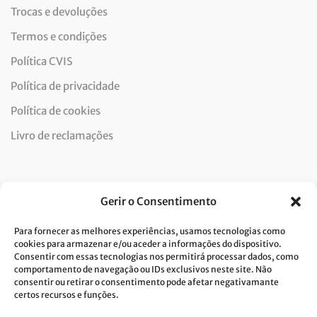
Trocas e devoluções
Termos e condições
Política CVIS
Política de privacidade
Política de cookies
Livro de reclamações
Newsletter
Gerir o Consentimento
Para fornecer as melhores experiências, usamos tecnologias como
cookies para armazenar e/ou aceder a informações do dispositivo.
Consentir com essas tecnologias nos permitirá processar dados, como
Dou consentimento ao tratamento de dados e aceito a
comportamento de navegação ou IDs exclusivos neste site. Não
consentir ou retirar o consentimento pode afetar negativamante
política de privacidade.*
certos recursos e funções.
A Costa Verde está comprometida com a implementação do RGPD. Para
tratarmos os seus dados pessoais, precisamos do seu consentimento.