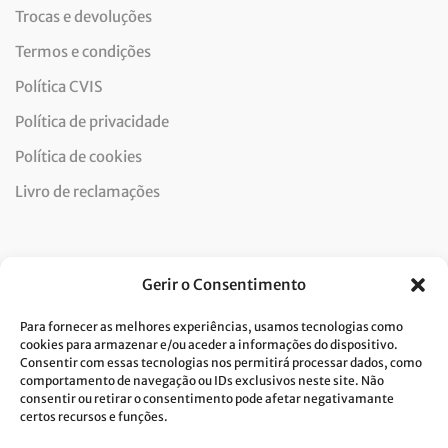
Trocas e devoluções
Termos e condições
Política CVIS
Política de privacidade
Política de cookies
Livro de reclamações
Newsletter
Gerir o Consentimento
Para fornecer as melhores experiências, usamos tecnologias como
cookies para armazenar e/ou aceder a informações do dispositivo.
Consentir com essas tecnologias nos permitirá processar dados, como
Dou consentimento ao tratamento de dados e aceito a
comportamento de navegação ou IDs exclusivos neste site. Não
consentir ou retirar o consentimento pode afetar negativamante
política de privacidade.*
certos recursos e funções.
A Costa Verde está comprometida com a implementação do RGPD. Para
tratarmos os seus dados pessoais, precisamos do seu consentimento.