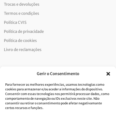
Trocas e devoluções
Termos e condições
Política CVIS
Política de privacidade
Política de cookies
Livro de reclamações
Newsletter
Gerir o Consentimento
Para fornecer as melhores experiências, usamos tecnologias como
cookies para armazenar e/ou aceder a informações do dispositivo.
Consentir com essas tecnologias nos permitirá processar dados, como
Dou consentimento ao tratamento de dados e aceito a
comportamento de navegação ou IDs exclusivos neste site. Não
consentir ou retirar o consentimento pode afetar negativamante
política de privacidade.*
certos recursos e funções.
A Costa Verde está comprometida com a implementação do RGPD. Para
tratarmos os seus dados pessoais, precisamos do seu consentimento.