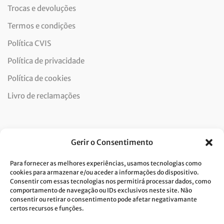
Trocas e devoluções
Termos e condições
Política CVIS
Política de privacidade
Política de cookies
Livro de reclamações
Newsletter
Gerir o Consentimento
Para fornecer as melhores experiências, usamos tecnologias como
cookies para armazenar e/ou aceder a informações do dispositivo.
Consentir com essas tecnologias nos permitirá processar dados, como
Dou consentimento ao tratamento de dados e aceito a
comportamento de navegação ou IDs exclusivos neste site. Não
consentir ou retirar o consentimento pode afetar negativamante
política de privacidade.*
certos recursos e funções.
A Costa Verde está comprometida com a implementação do RGPD. Para
tratarmos os seus dados pessoais, precisamos do seu consentimento.