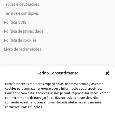
Trocas e devoluções
Termos e condições
Política CVIS
Política de privacidade
Política de cookies
Livro de reclamações
Newsletter
Gerir o Consentimento
Para fornecer as melhores experiências, usamos tecnologias como
cookies para armazenar e/ou aceder a informações do dispositivo.
Consentir com essas tecnologias nos permitirá processar dados, como
Dou consentimento ao tratamento de dados e aceito a
comportamento de navegação ou IDs exclusivos neste site. Não
consentir ou retirar o consentimento pode afetar negativamante
política de privacidade.*
certos recursos e funções.
A Costa Verde está comprometida com a implementação do RGPD. Para
tratarmos os seus dados pessoais, precisamos do seu consentimento.