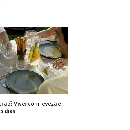
5
erão? Viver com leveza e
os dias