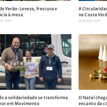
e Verão: Leveza, frescura e
A Circularida
ncia à mesa
na Costa Ver
ho, 2026
24 de Abril, 2026
o a solidariedade se transforma
O Natal cheg
mor em Movimento
encanto da c