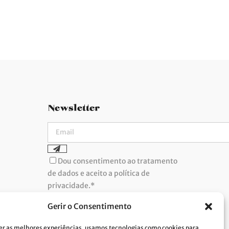
Newsletter
Dou consentimento ao tratamento
de dados e aceito a política de
privacidade.*
A Costa Verde está comprometida com a
implementação do RGPD. Para tratarmos os
Gerir o Consentimento
seus dados pessoais, precisamos do seu
consentimento. Clique
aqui
e conheça a nossa
Política de Privacidade.
er as melhores experiências, usamos tecnologias como cookies para