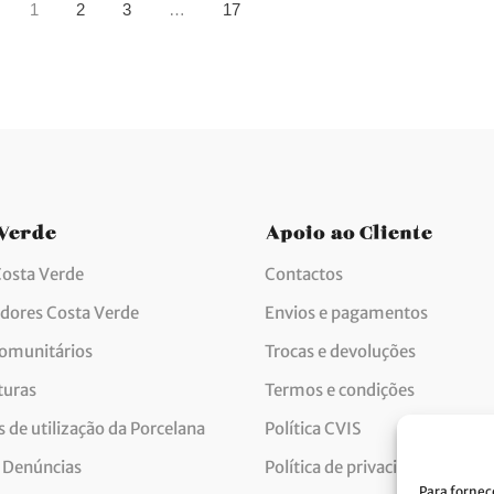
1
2
3
…
17
 Verde
Apoio ao Cliente
Costa Verde
Contactos
idores Costa Verde
Envios e pagamentos
comunitários
Trocas e devoluções
turas
Termos e condições
 de utilização da Porcelana
Política CVIS
 Denúncias
Política de privacidade
Para fornec