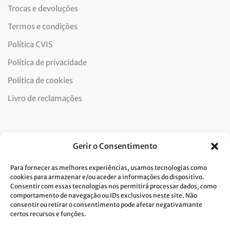
Trocas e devoluções
Termos e condições
Política CVIS
Política de privacidade
Política de cookies
Livro de reclamações
Newsletter
Gerir o Consentimento
Para fornecer as melhores experiências, usamos tecnologias como
cookies para armazenar e/ou aceder a informações do dispositivo.
Consentir com essas tecnologias nos permitirá processar dados, como
Dou consentimento ao tratamento de dados e aceito a
comportamento de navegação ou IDs exclusivos neste site. Não
consentir ou retirar o consentimento pode afetar negativamante
política de privacidade.*
certos recursos e funções.
A Costa Verde está comprometida com a implementação do RGPD. Para
tratarmos os seus dados pessoais, precisamos do seu consentimento.